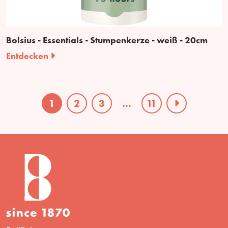
Bolsius - Essentials - Stumpenkerze - weiß - 20cm
Entdecken
1
2
3
…
11