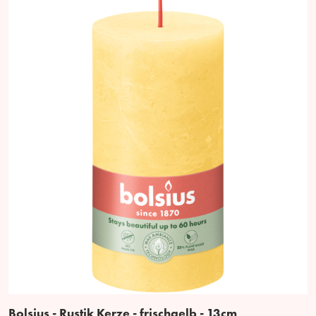
Bolsius - Rustik Kerze - frischgelb - 13cm