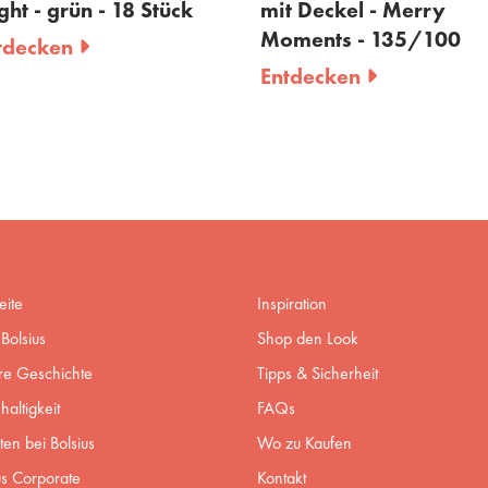
mit Deckel - Merry
mit Deckel - Silent Ni
Moments - 135/100
135/100
Entdecken
Entdecken
eite
Inspiration
Bolsius
Shop den Look
re Geschichte
Tipps & Sicherheit
altigkeit
FAQs
ten bei Bolsius
Wo zu Kaufen
us Corporate
Kontakt