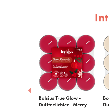
In
rue Glow -
Bolsius True Glow -
chter - Merry
Duftteelichter - Silent