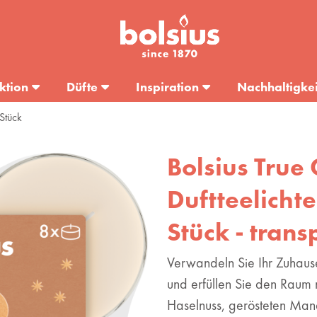
ktion
Düfte
Inspiration
Nachhaltigkei
Stück
Bolsius True
Duftteelichter
Stück - trans
Verwandeln Sie Ihr Zuhause 
und erfüllen Sie den Raum 
Haselnuss, gerösteten Mand