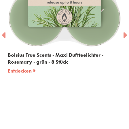
elichter -
Bolsius True Scents - Raumduft - Ro
ml
Entdecken