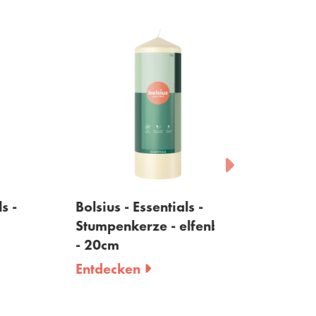
Bolsius - Essentials -
Bolsius - Essen
Stumpenkerze - elfenbein
Stumpenkerze 
- 20cm
20cm
Entdecken
Entdecken