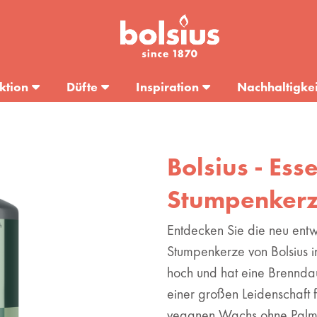
ktion
Düfte
Inspiration
Nachhaltigkei
Bolsius - Esse
Stumpenkerze
Entdecken Sie die neu entwi
Stumpenkerze von Bolsius i
hoch und hat eine Brenndau
einer großen Leidenschaft 
veganen Wachs ohne Palmöl