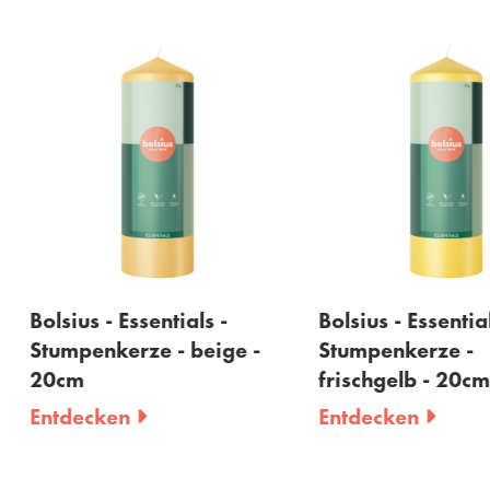
sius - Essentials -
Bolsius - Essentials -
umpenkerze - beige -
Stumpenkerze -
cm
frischgelb - 20cm
tdecken
Entdecken