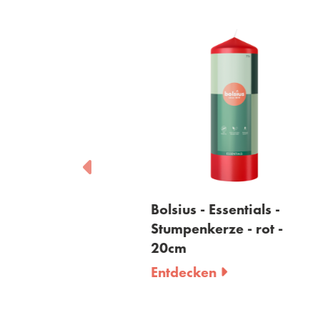
sentials -
Bolsius - Essentials -
Bol
ze -
Stumpenkerze - rot -
St
t - 20cm
20cm
20
Entdecken
En