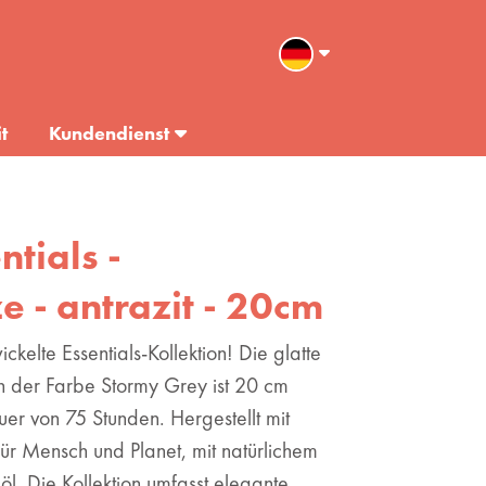
t
Kundendienst
ntials -
 - antrazit - 20cm
ckelte Essentials-Kollektion! Die glatte
n der Farbe Stormy Grey ist 20 cm
er von 75 Stunden. Hergestellt mit
für Mensch und Planet, mit natürlichem
. Die Kollektion umfasst elegante