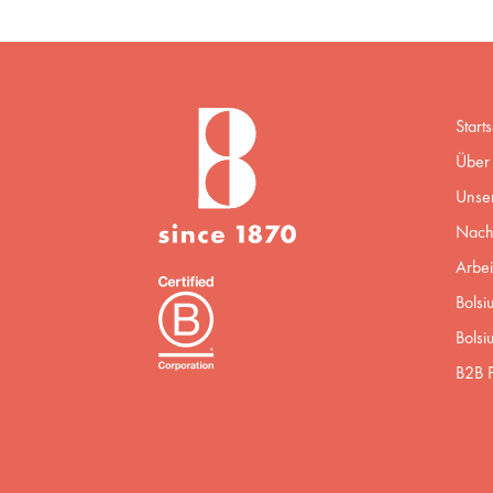
Starts
Über 
Unse
Nachh
Arbei
Bolsi
Bolsi
B2B P