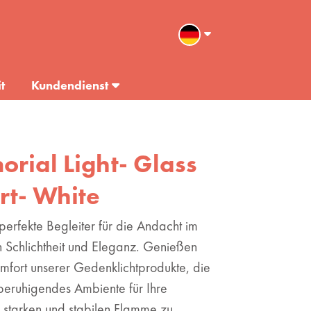
t
Kundendienst
orial Light- Glass
rt- White
perfekte Begleiter für die Andacht im
 Schlichtheit und Eleganz. Genießen
fort unserer Gedenklichtprodukte, die
beruhigendes Ambiente für Ihre
r starken und stabilen Flamme zu