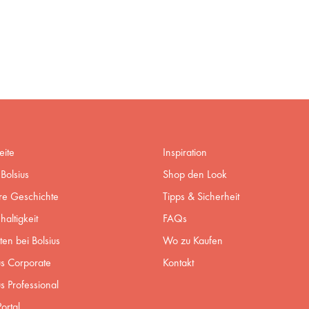
eite
Inspiration
Bolsius
Shop den Look
re Geschichte
Tipps & Sicherheit
altigkeit
FAQs
ten bei Bolsius
Wo zu Kaufen
us Corporate
Kontakt
us Professional
ortal