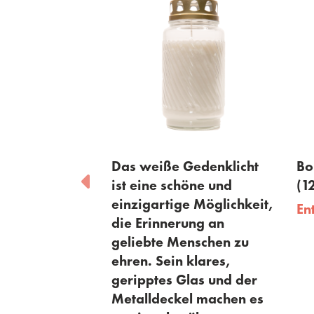
eiße Gedenklicht
Bolsius - Grablicht 5D
ine schöne und
(120 h) Mountain
gartige Möglichkeit,
Entdecken
rinnerung an
bte Menschen zu
. Sein klares,
ptes Glas und der
ldeckel machen es