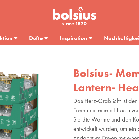
ktion
Düfte
Inspiration
Nachhaltigkei
Bolsius- Mem
Lantern- Hea
Das Herz-Grablicht ist der 
Freien mit einem Hauch von
Sie die Wärme und den Kom
entwickelt wurden, um ein 
Andacht im Freien mit eine