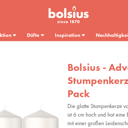
ktion
Düfte
Inspiration
Nachhaltigkei
Bolsius - Adv
Stumpenkerze
Pack
Die glatte Stumpenkerze v
ist 6 cm hoch und hat eine
mit einer großen Leidenscha