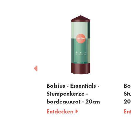
sentials -
Bolsius - Essentials -
Bol
ze - olivgrün
Stumpenkerze -
St
bordeauxrot - 20cm
20
Entdecken
En