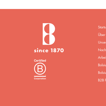
Starts
Über 
Unse
Nachh
Arbei
Bolsi
Bolsi
B2B P