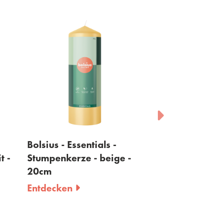
Bolsius - Essentials -
Bolsius - Essen
t -
Stumpenkerze - beige -
Stumpenkerze
20cm
frischgelb - 
Entdecken
Entdecken