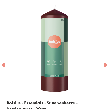
Essentials - Stumpenkerze -
Bolsius - Ess
ot - 20cm