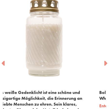
öne und
Bolsius- Memorial Light- Glass Lantern-
erung an
White
ares,
Entdecken