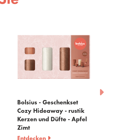
henkset
Bolsius - Geschenkset
Bolsi
 - rustik
Fruit Splash - rustik
Funky
te - Apfel
Kerzen und Düfte -
Kerze
Granatapfel
Laven
Entdecken
Entd