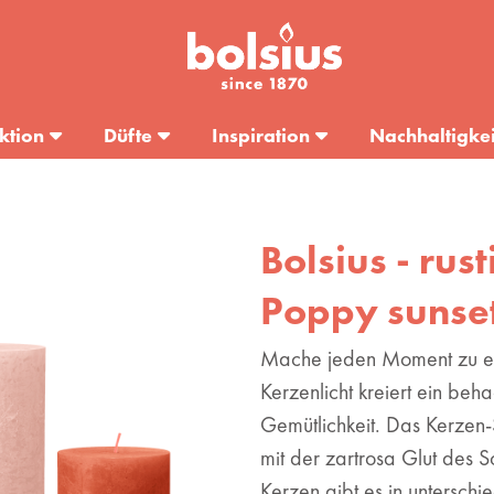
ktion
Düfte
Inspiration
Nachhaltigkei
Bolsius - rust
Poppy sunse
Mache jeden Moment zu e
Kerzenlicht kreiert ein beh
Gemütlichkeit. Das Kerzen-
mit der zartrosa Glut des 
Kerzen gibt es in untersch