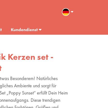
t
Kundendienst
ik Kerzen set -
t
twas Besonderem! Natürliches
agliches Ambiente und sorgt für
Set „Poppy Sunset“ erfüllt Dein Heim
Sonnenaufgangs. Diese trendigen
iedlichen Farbtönen, Größen und