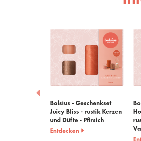
lsius - Geschenkset
Bolsius - Geschenkset
cy Bliss - rustik Kerzen
Home Sweet Home -
 Düfte - Pfirsich
rustik Kerzen und Düfte
Vanille
tdecken
Entdecken