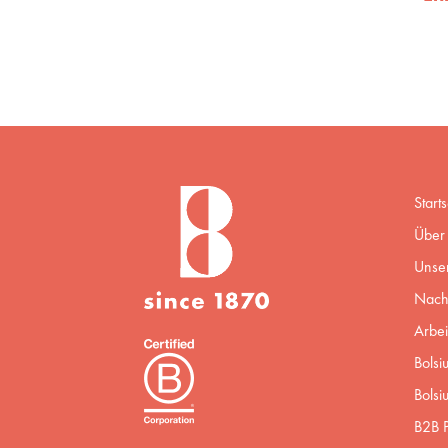
Starts
Über 
Unse
Nachh
Arbei
Bolsi
Bolsi
B2B P